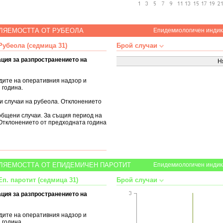
ЛЯЕМОСТТА ОТ РУБЕОЛА
Епидемиологичен индик
убеола (седмица 31)
Брой случаи
ция за разпространението на
Н
дите на оперативния надзор и
 година.
ни случаи на рубеола. Отклонението
ъобщени случаи. За същия период на
 Отклонението от предходната година
ЛЯЕМОСТТА ОТ ЕПИДЕМИЧЕН ПАРОТИТ
Епидемиологичен индик
п. паротит (седмица 31)
Брой случаи
ция за разпространението на
дите на оперативния надзор и
 година.