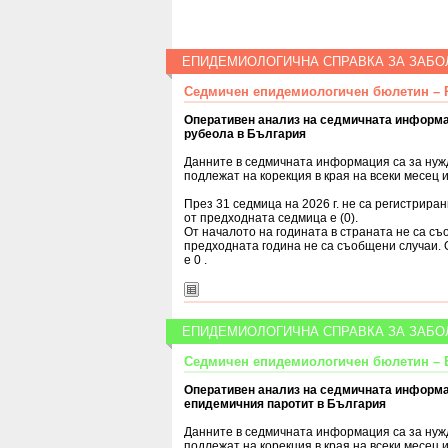
ЕПИДЕМИОЛОГИЧНА СПРАВКА ЗА ЗАБО
Седмичен епидемиологичен бюлетин – Р
Оперативен анализ на седмичната информа
рубеола в България
Данните в седмичната информация са за нуж
подлежат на корекция в края на всеки месец и
През 31 седмица на 2026 г. не са регистрира
от предходната седмица е (0).
От началото на годината в страната не са с
предходната година не са съобщени случаи.
е 0 .
ЕПИДЕМИОЛОГИЧНА СПРАВКА ЗА ЗАБО
Седмичен епидемиологичен бюлетин – Е
Оперативен анализ на седмичната информа
епидемичния паротит в България
Данните в седмичната информация са за нуж
подлежат на корекция в края на всеки месец и