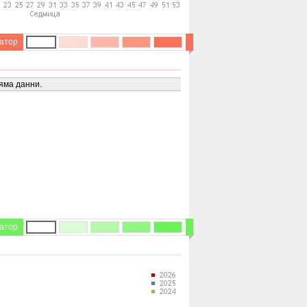
атор
яма данни.
атор