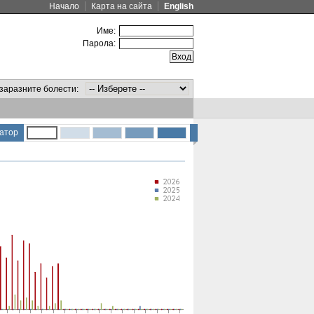
Начало
Карта на сайта
English
Име:
Парола:
заразните болести:
атор