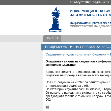
06 август 2026
, седмица
32
ИНФОРМАЦИОННА СИСТ
ЗАБОЛЯЕМОСТТА ОТ М
НАЦИОНАЛЕН ЦЕНТЪР ПО ЗА
МИНИСТЕРСТВО НА ЗДРАВЕ
НАЧАЛО
ЕПИДЕМИОЛОГИЧНА СПРАВКА ЗА ЗАБО
Седмичен епидемиологичен бюлетин – 
Оперативен анализ на седмичната информа
морбили в България
Данните в седмичната информация са за нуж
подлежат на корекция в края на всеки месец и
През 31 седмица на 2026 г. са регистрирани 
от предходната седмица е (6).
По категории случаите са: 0 възможни, 3 вер
От началото на годината в страната са съоб
предходната година e съобщен 1 случай. Отк
502 .