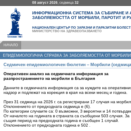
08 август 2026
, седмица
32
ИНФОРМАЦИОННА СИСТЕМА ЗА СЪБИРАНЕ И 
ЗАБОЛЯЕМОСТТА ОТ МОРБИЛИ, ПАРОТИТ И Р
НАЦИОНАЛЕН ЦЕНТЪР ПО ЗАРАЗНИ И ПАРАЗИТНИ БОЛЕСТ
МИНИСТЕРСТВО НА ЗДРАВЕОПАЗВАНЕТО
НАЧАЛО
ЕПИДЕМИОЛОГИЧНА СПРАВКА ЗА ЗАБОЛЯЕМОСТТА ОТ МОРБИЛИ
Седмичен епидемиологичен бюлетин – Морбили (седмица
Оперативен анализ на седмичната информация за
разпространението на морбили в България
Данните в седмичната информация са за нуждите на оперативни
надзор и подлежат на корекция в края на всеки месец и година.
През 31 седмица на 2026 г. са регистрирани 17 случая на морбил
Отклонението от предходната седмица е (6).
По категории случаите са: 0 възможни, 3 вероятни и 14 потвърде
От началото на годината в страната са съобщени 503 случая. За
същия период на предходната година e съобщен 1 случай.
Отклонението от предходната година е 502 .