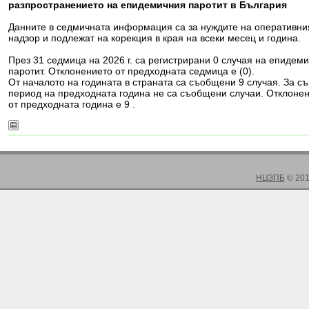
разпространението на епидемичния паротит в България
Данните в седмичната информация са за нуждите на оперативни
надзор и подлежат на корекция в края на всеки месец и година.
През 31 седмица на 2026 г. са регистрирани 0 случая на епидем
паротит. Отклонението от предходната седмица е (0).
От началото на годината в страната са съобщени 9 случая. За с
период на предходната година не са съобщени случаи. Отклоне
от предходната година е 9 .
НЦЗПБ
© 201