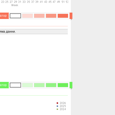
атор
яма данни.
атор