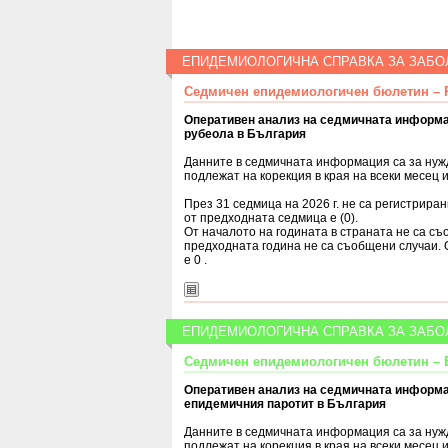
ЕПИДЕМИОЛОГИЧНА СПРАВКА ЗА ЗАБО
Седмичен епидемиологичен бюлетин – Р
Оперативен анализ на седмичната информа
рубеола в България
Данните в седмичната информация са за нуж
подлежат на корекция в края на всеки месец и
През 31 седмица на 2026 г. не са регистрира
от предходната седмица е (0).
От началото на годината в страната не са с
предходната година не са съобщени случаи.
е 0 .
ЕПИДЕМИОЛОГИЧНА СПРАВКА ЗА ЗАБО
Седмичен епидемиологичен бюлетин – Е
Оперативен анализ на седмичната информа
епидемичния паротит в България
Данните в седмичната информация са за нуж
подлежат на корекция в края на всеки месец и