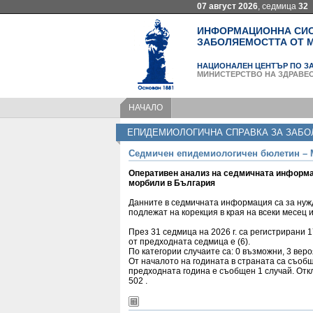
07 август 2026
, седмица
32
ИНФОРМАЦИОННА СИСТ
ЗАБОЛЯЕМОСТТА ОТ М
НАЦИОНАЛЕН ЦЕНТЪР ПО ЗА
МИНИСТЕРСТВО НА ЗДРАВЕ
НАЧАЛО
ЕПИДЕМИОЛОГИЧНА СПРАВКА ЗА ЗАБО
Седмичен епидемиологичен бюлетин – 
Оперативен анализ на седмичната информа
морбили в България
Данните в седмичната информация са за нуж
подлежат на корекция в края на всеки месец и
През 31 седмица на 2026 г. са регистрирани 
от предходната седмица е (6).
По категории случаите са: 0 възможни, 3 вер
От началото на годината в страната са съоб
предходната година e съобщен 1 случай. Отк
502 .