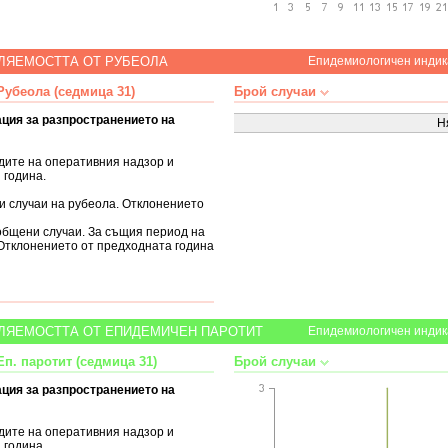
ЛЯЕМОСТТА ОТ РУБЕОЛА
Епидемиологичен индик
убеола (седмица 31)
Брой случаи
ция за разпространението на
Н
дите на оперативния надзор и
 година.
ни случаи на рубеола. Отклонението
ъобщени случаи. За същия период на
 Отклонението от предходната година
ЛЯЕМОСТТА ОТ ЕПИДЕМИЧЕН ПАРОТИТ
Епидемиологичен индик
п. паротит (седмица 31)
Брой случаи
ция за разпространението на
дите на оперативния надзор и
 година.