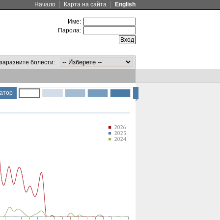
Начало
Карта на сайта
English
Име:
Парола:
заразните болести:
атор