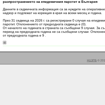
разпространението на епидемичния паротит в България
Данните в седмичната информация са за нуждите на оперативни
надзор и подлежат на корекция в края на всеки месец и година.
През 31 седмица на 2026 г. са регистрирани 0 случая на епидем
паротит. Отклонението от предходната седмица е (0).
От началото на годината в страната са съобщени 9 случая. За с
период на предходната година не са съобщени случаи. Отклоне
от предходната година е 9 .
НЦЗПБ
© 201