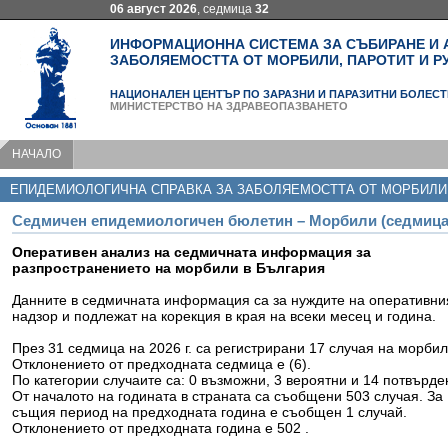
06 август 2026
, седмица
32
ИНФОРМАЦИОННА СИСТЕМА ЗА СЪБИРАНЕ И 
ЗАБОЛЯЕМОСТТА ОТ МОРБИЛИ, ПАРОТИТ И Р
НАЦИОНАЛЕН ЦЕНТЪР ПО ЗАРАЗНИ И ПАРАЗИТНИ БОЛЕСТ
МИНИСТЕРСТВО НА ЗДРАВЕОПАЗВАНЕТО
НАЧАЛО
ЕПИДЕМИОЛОГИЧНА СПРАВКА ЗА ЗАБОЛЯЕМОСТТА ОТ МОРБИЛИ
Седмичен епидемиологичен бюлетин – Морбили (седмица
Оперативен анализ на седмичната информация за
разпространението на морбили в България
Данните в седмичната информация са за нуждите на оперативни
надзор и подлежат на корекция в края на всеки месец и година.
През 31 седмица на 2026 г. са регистрирани 17 случая на морбил
Отклонението от предходната седмица е (6).
По категории случаите са: 0 възможни, 3 вероятни и 14 потвърде
От началото на годината в страната са съобщени 503 случая. За
същия период на предходната година e съобщен 1 случай.
Отклонението от предходната година е 502 .